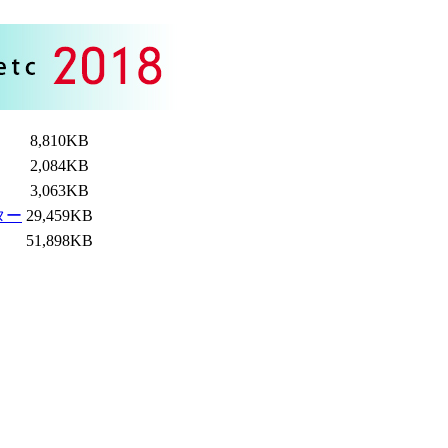
8,810KB
2,084KB
3,063KB
ター
29,459KB
51,898KB