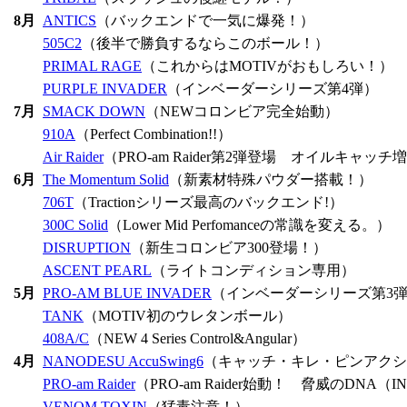
8月
ANTICS
（バックエンドで一気に爆発！）
505C2
（後半で勝負するならこのボール！）
PRIMAL RAGE
（これからはMOTIVがおもしろい！）
PURPLE INVADER
（インベーダーシリーズ第4弾）
7月
SMACK DOWN
（NEWコロンビア完全始動）
910A
（Perfect Combination!!）
Air Raider
（PRO-am Raider第2弾登場 オイルキャッチ
6月
The Momentum Solid
（新素材特殊パウダー搭載！）
706T
（Tractionシリーズ最高のバックエンド!）
300C Solid
（Lower Mid Perfomanceの常識を変える。）
DISRUPTION
（新生コロンビア300登場！）
ASCENT PEARL
（ライトコンディション専用）
5月
PRO-AM BLUE INVADER
（インベーダーシリーズ第3
TANK
（MOTIV初のウレタンボール）
408A/C
（NEW 4 Series Control&Angular）
4月
NANODESU AccuSwing6
（キャッチ・キレ・ピンアクシ
PRO-am Raider
（PRO-am Raider始動！ 脅威のDNA（
VENOM TOXIN
（猛毒注意！）