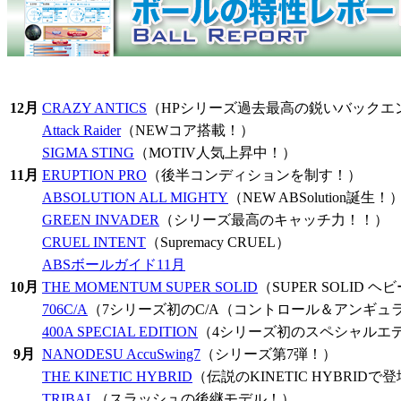
12月
CRAZY ANTICS
（HPシリーズ過去最高の鋭いバックエ
Attack Raider
（NEWコア搭載！）
SIGMA STING
（MOTIV人気上昇中！）
11月
ERUPTION PRO
（後半コンディションを制す！）
ABSOLUTION ALL MIGHTY
（NEW ABSolution誕生！
GREEN INVADER
（シリーズ最高のキャッチ力！！）
CRUEL INTENT
（Supremacy CRUEL）
ABSボールガイド11月
10月
THE MOMENTUM SUPER SOLID
（SUPER SOLID
706C/A
（7シリーズ初のC/A（コントロール＆アンギュ
400A SPECIAL EDITION
（4シリーズ初のスペシャルエ
9月
NANODESU AccuSwing7
（シリーズ第7弾！）
THE KINETIC HYBRID
（伝説のKINETIC HYBRIDで
TRIBAL
（スラッシュの後継モデル！）