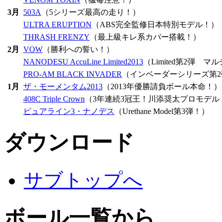
3月
503A
（5シリーズ最高の走り！）
ULTRA ERUPTION
（ABS完全監修日本特別モデル！）
THRASH FRENZY
（最上級キレ系カバー搭載！）
2月
VOW
（勝利への誓い！）
NANODESU AccuLine Limited2013
（Limited第2弾 
PRO-AM BLACK INVADER
（インベーダーシリーズ第
1月
ザ・モーメンタム2013
（2013年優勝請負ボール本命！）
408C Triple Crown
（3年連続3冠王！川添奨太プロモデル
ピュアライン3・ナノデス
（Urethane Model第3弾！）
ダウンロード
サブトップへ
ボール一覧から